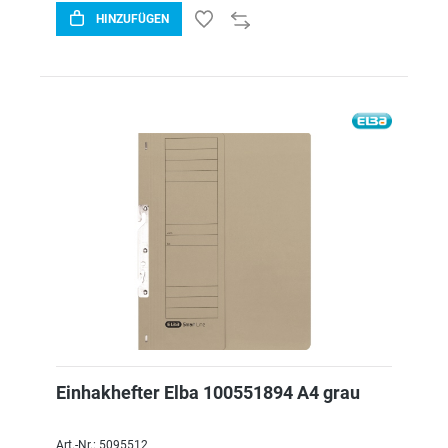
HINZUFÜGEN
Einhakhefter Elba 100551894 A4 grau
Art.-Nr.: 5095512