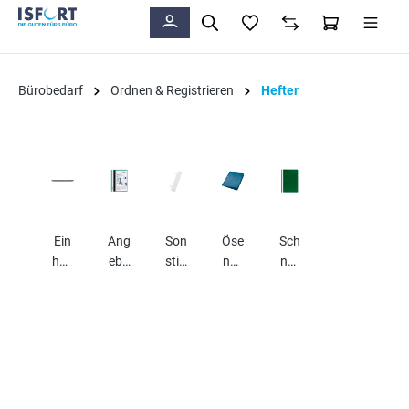
alt springen
Bürobedarf
Ordnen & Registrieren
Hefter
Ein
Ang
Son
Öse
Sch
hak
ebo
stig
nhe
nell
heft
tsh
es
fter
heft
er
efte
er
r