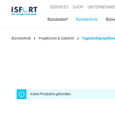
springen
Zur Hauptnavigation springen
SERVICES
SHOP
UNTERNEHME
Bürobedarf
Bürotechnik
Büro
Bürotechnik
Projektoren & Zubehör
Tageslichtprojektor
Keine Produkte gefunden.