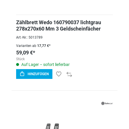
Zählbrett Wedo 160790037 lichtgrau
278x270x60 Mm 3 Geldscheinfächer
Art.-Nr.: 5013789
Varianten ab
17,77 €*
59,09 €*
Stück
Auf Lager – sofort lieferbar
HINZUFÜGEN