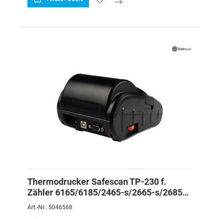
Thermodrucker Safescan TP-230 f.
Zähler 6165/6185/2465-s/2665-s/2685-
s/2985-sx/1
Art.-Nr.: 5046568